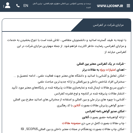
بیست و پنجمین کنفرانس بین المللی حقوق و علوم قضایی - برلین،آلمان 
EN
2026
مزایای شرکت در کنفرانس
با توجه به طیف گسترده اساتید و دانشجویان متقاضی ، تلاش شده است با تنوع‌ بخشیدن به خدمات
و مزایای کنفرانس، رضایت خاطر اکثریت فراهم شود. از جمله مهم‌ترین مزایای شرکت در این
کنفرانس عبارتند از:
- شرکت در یک کنفرانس معتبر بین المللی
- اهدای
امتیازات ویژه
به مقالات برتر
- امکان تعامل و آشنایی با اساتید و دانشگاه های معتبر جهت فعالیت علمی ، ادامه تحصیل و ...
- سخنرانی افراد شاخص داخلی و بین‌المللی و ارائه جدیدترین مباحث علمی
- داوری سریع مقالات ارسال شده و نمایه‌سازی مقالات پذیرفته شده در پایگاه‌های معتبر مورد تأیید
- انتشار مقالات پذیرفته شده در کتابچه و لوح فشرده کنفرانس
- آشنایی با چهره های برتر ملی و بین المللی و استفاده از سخنرانی های اساتید مطرح بین المللی
- صدور گواهی پذیرش مقالات بصورت
آنلاین
با کد رهگیری
- امکان صدور گواهی نامه کنفرانس
- ارائه گواهینامه حضور بصورت
آنلاین
- چاپ مقالات بصورت کامل در سی دی
مجموعه مقالات
- امکان چاپ مقالات بصورت زودهنگام در مجلات معتبر داخلی و بین المللی ISI , SCOPUS