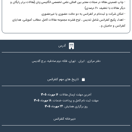
- چاپ تضمینی مقاله در مجلات معتبر بین المللی علمی تخصصی انگلیسی زبان (مقالات برتر رایگان و
دیگر مقالات با تخفیف 60 درصدی)
- امکان شرکت و ثبت‌نام در کنفرانس به دو حالت حضوری یا غیرحضوری
- اهداء پکیج کنفرانس شامل تندیس ، لوح فشرده مجموعه مقالات کامل، مطالب آموزشی، هدایای
کنفرانس و حامیان و…
آدرس
دفتر مرکزی : ایران : تهران، فلکه دوم صادقیه، برج گلدیس
تاریخ های مهم کنفرانس
آخرین مهلت ارسال مقالات:
16 مهر
ماه
1405
مهلت ثبت نام کامل و پرداخت خدمات:
18 مهر
ماه
1405
روز برگزاری همایش:
24 مهر
ماه
1405
دبیرخانه کنفرانس