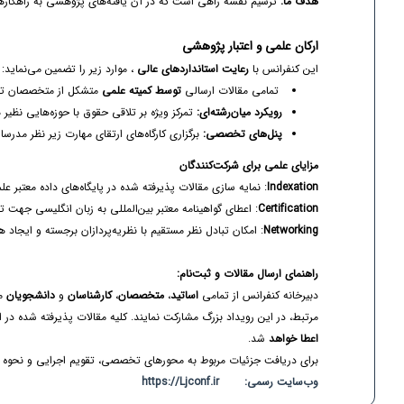
هدف ما:
ترسیم نقشه راهی است که در آن یافته‌های پژوهشی به راهکاره
ارکان علمی و اعتبار پژوهشی
این کنفرانس با
رعایت استانداردهای عالی
، موارد زیر را تضمین می‌نماید:
تمامی مقالات ارسالی
توسط کمیته علمی
متشکل از متخصصان تراز 
رویکرد میان‌رشته‌ای:
تمرکز ویژه بر تلاقی حقوق با حوزه‌هایی نظ
پنل‌های تخصصی:
برگزاری کارگاه‌های ارتقای مهارت زیر نظر مدرسا
مزایای علمی برای شرکت‌کنندگان
Indexation
: نمایه سازی مقالات پذیرفته شده در پایگاه‌های داده معتبر ع
Certification
: اعطای گواهینامه معتبر بین‌المللی به زبان انگلیسی جهت 
Networking
: امکان تبادل نظر مستقیم با نظریه‌پردازان برجسته و ایجاد
راهنمای ارسال مقالات و ثبت‌نام:
دبیرخانه کنفرانس از تمامی
اساتید
،
متخصصان
،
کارشناسان
و
دانشجویان
مر
مرتبط، در این رویداد بزرگ مشارکت نمایند. کلیه مقالات پذیرفته شده در 
اعطا خواهد
شد.
برای دریافت جزئیات مربوط به محورهای تخصصی، تقویم اجرایی و نحوه ار
وب‌سایت رسمی: https://Ljconf.ir