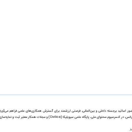
حضور اساتید برجسته داخلی و بین‌المللی، فرصتی ارزشمند برای گسترش همکاری‌های علمی فراهم می‌آورد
مقالات ارائه‌شده علاوه بر چاپ ویژه در مجموعه رسمی کنفرانس، در کنسرسیوم محتوای ملی، پایگاه علمی سیویلیکا (Civilica) و مجلات همکار معتبر ثبت و نمایه‌
د.