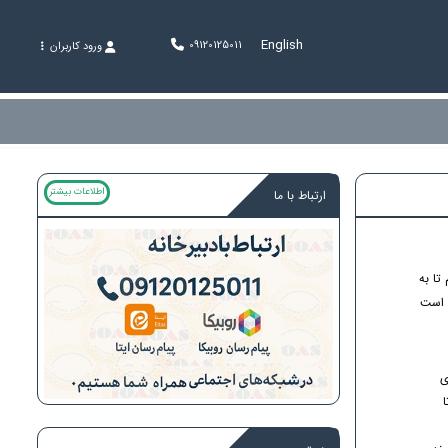
English
09120125011
ورود کاربران
اطلاعات بیشتر
ارتباط با ما
 تا به
ی است
ی
ا